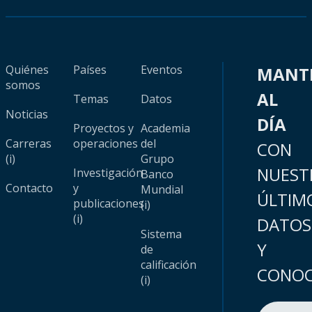
Quiénes
Países
Eventos
MANT
somos
AL
Temas
Datos
Noticias
DÍA
Proyectos y
Academia
Carreras
operaciones
del
CON
(i)
Grupo
NUEST
Investigación
Banco
Contacto
y
Mundial
ÚLTIM
publicaciones
(i)
(i)
DATOS
Sistema
Y
de
calificación
CONOC
(i)