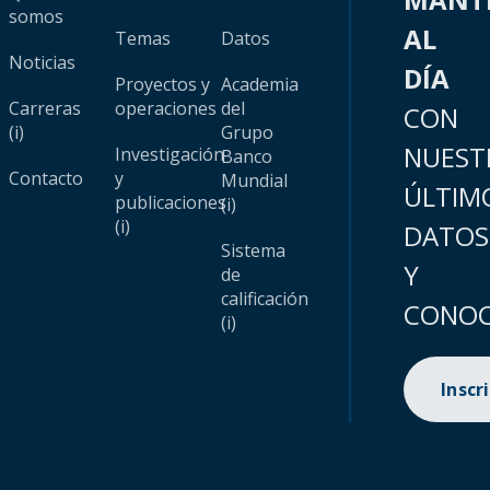
somos
AL
Temas
Datos
Noticias
DÍA
Proyectos y
Academia
Carreras
operaciones
del
CON
(i)
Grupo
NUEST
Investigación
Banco
Contacto
y
Mundial
ÚLTIM
publicaciones
(i)
(i)
DATOS
Sistema
Y
de
calificación
CONOC
(i)
Inscr