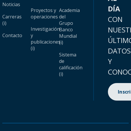
Noticias
DÍA
Proyectos y
Academia
Carreras
operaciones
del
CON
(i)
Grupo
NUEST
Investigación
Banco
Contacto
y
Mundial
ÚLTIM
publicaciones
(i)
(i)
DATOS
Sistema
Y
de
calificación
CONOC
(i)
Inscr