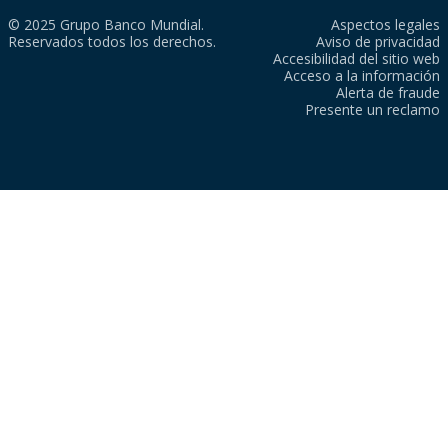
© 2025 Grupo Banco Mundial.
Aspectos legales
Reservados todos los derechos.
Aviso de privacidad
Accesibilidad del sitio web
Acceso a la información
Alerta de fraude
Presente un reclamo