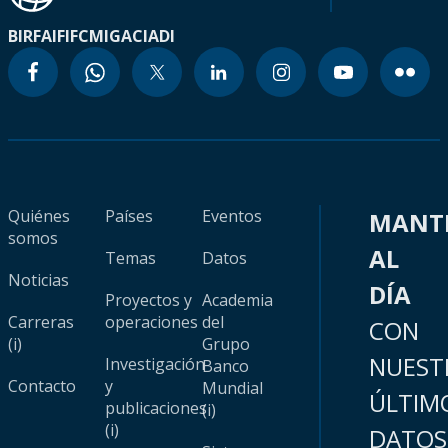
BIRF
AIF
IFC
MIGA
CIADI
Quiénes
Países
Eventos
MANT
somos
AL
Temas
Datos
Noticias
DÍA
Proyectos y
Academia
Carreras
operaciones
del
CON
(i)
Grupo
NUEST
Investigación
Banco
Contacto
y
Mundial
ÚLTIM
publicaciones
(i)
(i)
DATOS