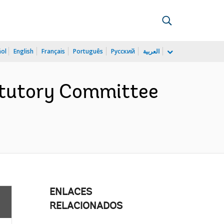
ñol
English
Français
Português
Русский
العربية
atutory Committee
ENLACES
RELACIONADOS