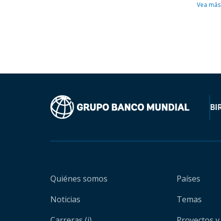
Vea más
BI
Quiénes somos
Países
Noticias
Temas
Carreras (i)
Proyectos y