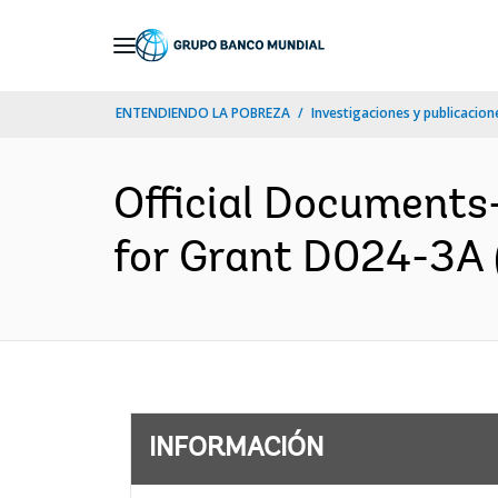
Skip
to
Main
ENTENDIENDO LA POBREZA
Investigaciones y publicacione
Navigation
Official Document
for Grant D024-3A (
INFORMACIÓN