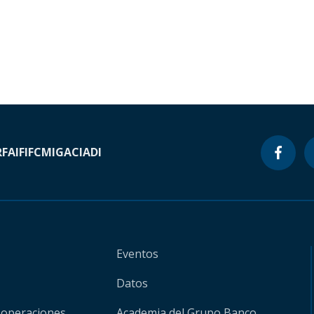
RF
AIF
IFC
MIGA
CIADI
Eventos
Datos
 operaciones
Academia del Grupo Banco