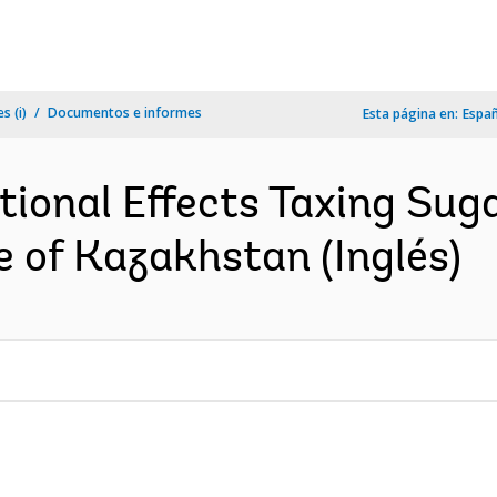
s (i)
Documentos e informes
Esta página en:
Espa
utional Effects Taxing Su
e of Kazakhstan (Inglés)