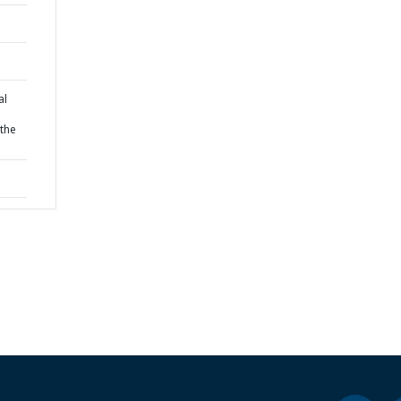
al
the