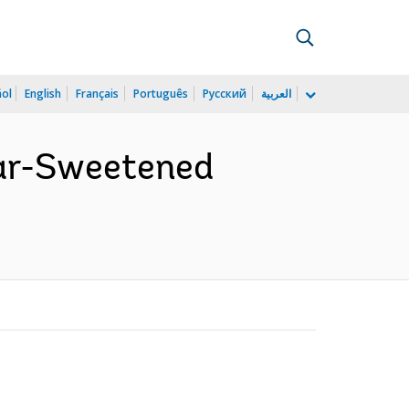
ñol
English
Français
Português
Русский
العربية
gar-Sweetened