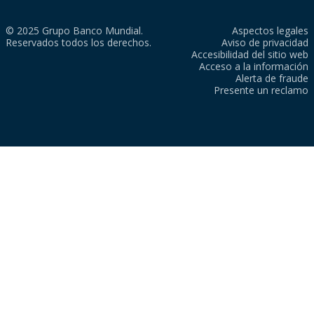
© 2025 Grupo Banco Mundial.
Aspectos legales
Reservados todos los derechos.
Aviso de privacidad
Accesibilidad del sitio web
Acceso a la información
Alerta de fraude
Presente un reclamo