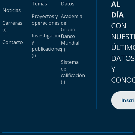
AL
Temas
Datos
Noticias
DÍA
Proyectos y
Academia
Carreras
operaciones
del
CON
(i)
Grupo
NUEST
Investigación
Banco
Contacto
y
Mundial
ÚLTIM
publicaciones
(i)
(i)
DATOS
Sistema
Y
de
calificación
CONOC
(i)
Inscr