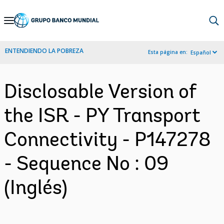
Skip
to
Main
ENTENDIENDO LA POBREZA
Esta página en:
Español
Navigation
Disclosable Version of
the ISR - PY Transport
Connectivity - P147278
- Sequence No : 09
(Inglés)