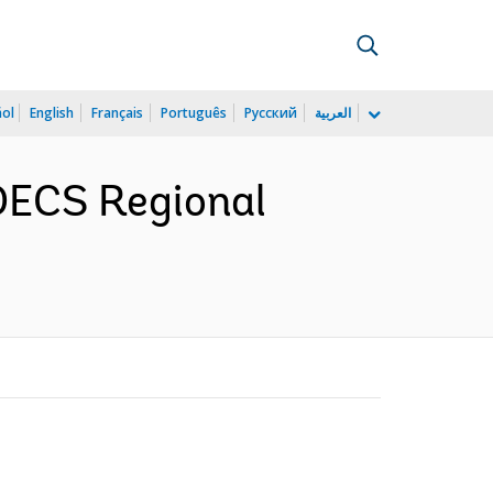
ñol
English
Français
Português
Русский
العربية
 OECS Regional