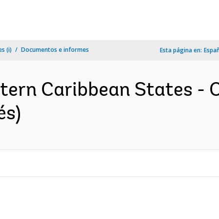
s (i)
Documentos e informes
Esta página en:
Espa
stern Caribbean States -
és)