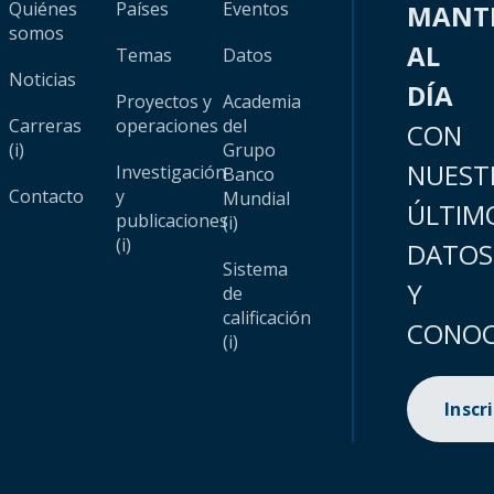
Quiénes
Países
Eventos
MANT
somos
AL
Temas
Datos
Noticias
DÍA
Proyectos y
Academia
Carreras
operaciones
del
CON
(i)
Grupo
NUEST
Investigación
Banco
Contacto
y
Mundial
ÚLTIM
publicaciones
(i)
(i)
DATOS
Sistema
Y
de
calificación
CONOC
(i)
Inscr