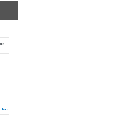
ión
rica,