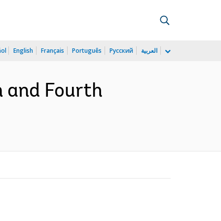
ñol
English
Français
Português
Русский
العربية
m and Fourth