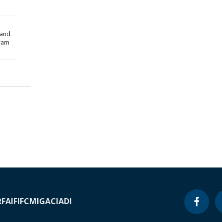
 and
ram
RF
AIF
IFC
MIGA
CIADI