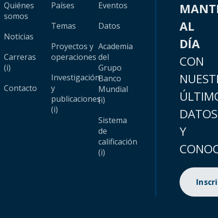
Quiénes
Países
Eventos
MANT
somos
AL
Temas
Datos
Noticias
DÍA
Proyectos y
Academia
Carreras
operaciones
del
CON
(i)
Grupo
NUEST
Investigación
Banco
Contacto
y
Mundial
ÚLTIM
publicaciones
(i)
(i)
DATOS
Sistema
Y
de
calificación
CONOC
(i)
Inscr