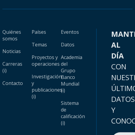
Quiénes
Países
Eventos
MANT
somos
AL
Temas
Datos
Noticias
DÍA
Proyectos y
Academia
Carreras
operaciones
del
CON
(i)
Grupo
NUEST
Investigación
Banco
Contacto
y
Mundial
ÚLTIM
publicaciones
(i)
(i)
DATOS
Sistema
Y
de
calificación
CONOC
(i)