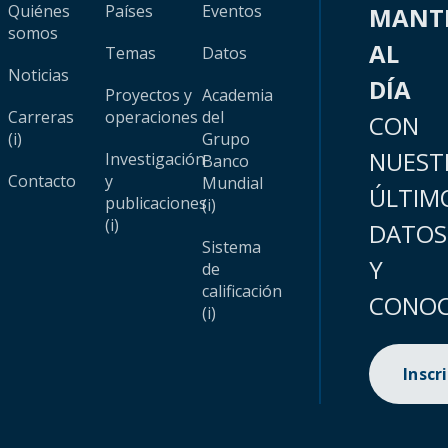
Quiénes
Países
Eventos
MANT
somos
AL
Temas
Datos
Noticias
DÍA
Proyectos y
Academia
Carreras
operaciones
del
CON
(i)
Grupo
NUEST
Investigación
Banco
Contacto
y
Mundial
ÚLTIM
publicaciones
(i)
(i)
DATOS
Sistema
Y
de
calificación
CONOC
(i)
Inscr