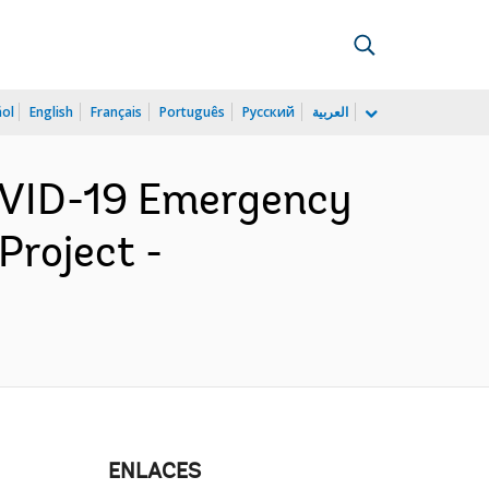
ñol
English
Français
Português
Русский
العربية
OVID-19 Emergency
roject -
ENLACES