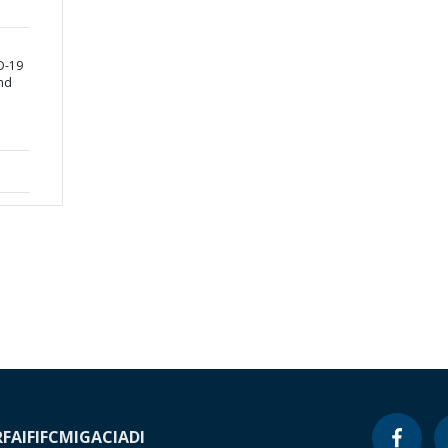
D-19
nd
RF
AIF
IFC
MIGA
CIADI