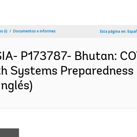
s (i)
Documentos e informes
Esta página en:
Espa
IA- P173787- Bhutan: C
h Systems Preparedness P
nglés)