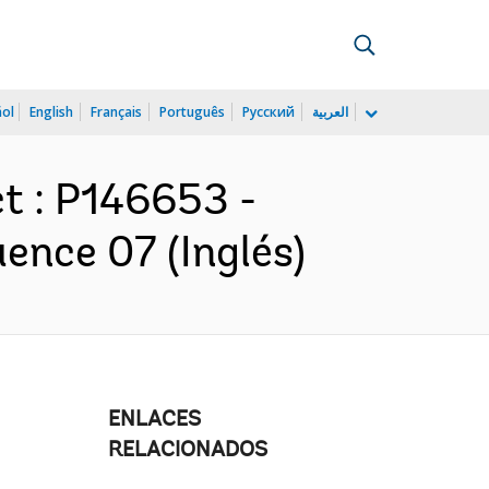
ñol
English
Français
Português
Русский
العربية
ct : P146653 -
ence 07 (Inglés)
ENLACES
RELACIONADOS