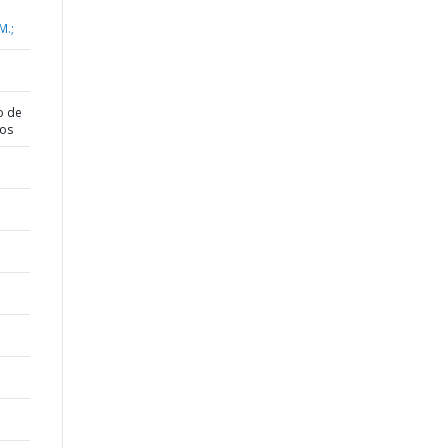
M.;
o de
dos