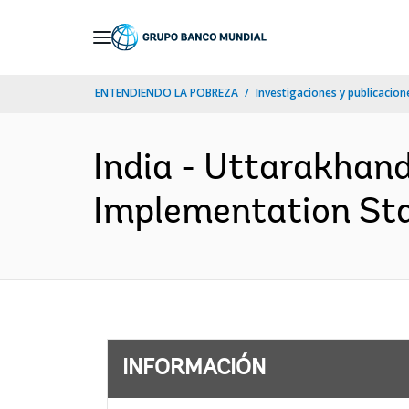
Skip
to
Main
ENTENDIENDO LA POBREZA
Investigaciones y publicacione
Navigation
India - Uttarakhand
Implementation Stat
INFORMACIÓN