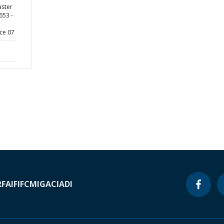
aster
653 -
ce 07
RF
AIF
IFC
MIGA
CIADI