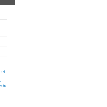
 del,
e
istán,