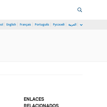
ñol
English
Français
Português
Русский
العربية
ENLACES
RELACIONADOS