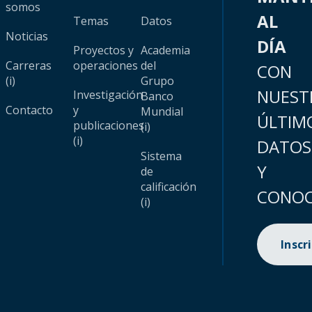
somos
AL
Temas
Datos
Noticias
DÍA
Proyectos y
Academia
Carreras
operaciones
del
CON
(i)
Grupo
NUEST
Investigación
Banco
Contacto
y
Mundial
ÚLTIM
publicaciones
(i)
(i)
DATOS
Sistema
Y
de
calificación
CONOC
(i)
Inscr