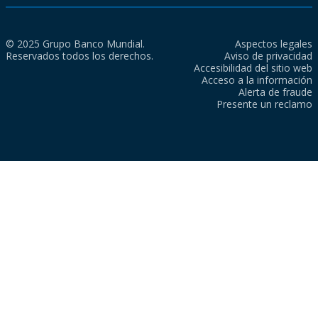
© 2025 Grupo Banco Mundial.
Aspectos legales
Reservados todos los derechos.
Aviso de privacidad
Accesibilidad del sitio web
Acceso a la información
Alerta de fraude
Presente un reclamo