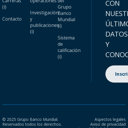
Carreras
operaciones
del
CON
(i)
Grupo
NUEST
Investigación
Banco
Contacto
y
Mundial
ÚLTIM
publicaciones
(i)
(i)
DATOS
Sistema
Y
de
calificación
CONOC
(i)
Inscr
© 2025 Grupo Banco Mundial.
Aspectos legales
Reservados todos los derechos.
Aviso de privacidad