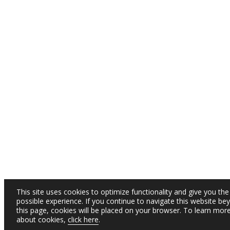
This site uses cookies to optimize functionality and give you the
possible experience. If you continue to navigate this website be
this page, cookies will be placed on your browser. To learn mor
about cookies,
click here
.