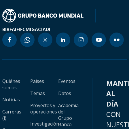
BIRF
AIF
IFC
MIGA
CIADI
Quiénes
Países
Eventos
MANT
somos
AL
Temas
Datos
Noticias
DÍA
Proyectos y
Academia
Carreras
operaciones
del
CON
(i)
Grupo
NUEST
Investigación
Banco