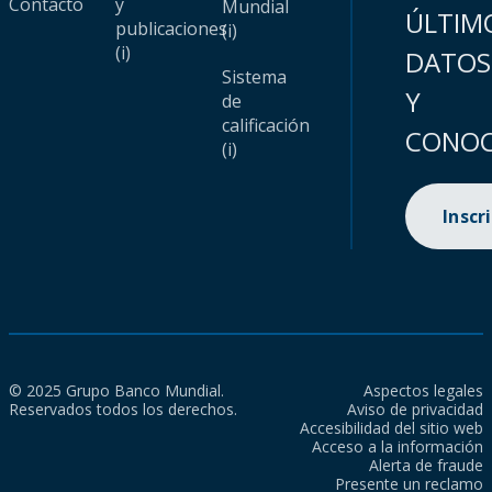
Contacto
y
Mundial
ÚLTIM
publicaciones
(i)
(i)
DATOS
Sistema
Y
de
calificación
CONOC
(i)
Inscr
© 2025 Grupo Banco Mundial.
Aspectos legales
Reservados todos los derechos.
Aviso de privacidad
Accesibilidad del sitio web
Acceso a la información
Alerta de fraude
Presente un reclamo