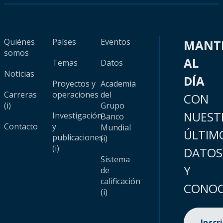
Quiénes
Países
Eventos
MANT
somos
AL
Temas
Datos
Noticias
DÍA
Proyectos y
Academia
Carreras
operaciones
del
CON
(i)
Grupo
NUEST
Investigación
Banco
Contacto
y
Mundial
ÚLTIM
publicaciones
(i)
(i)
DATOS
Sistema
Y
de
calificación
CONOC
(i)
Inscr