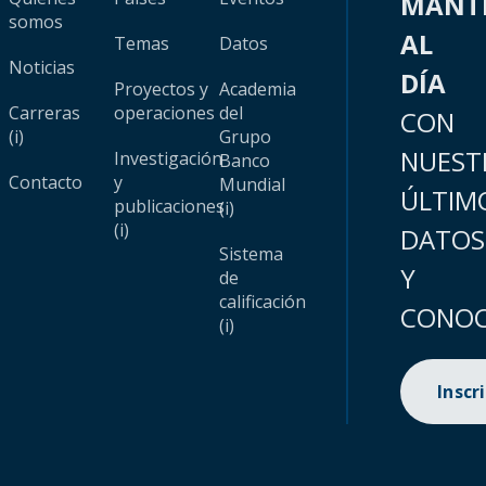
MANT
somos
AL
Temas
Datos
Noticias
DÍA
Proyectos y
Academia
Carreras
operaciones
del
CON
(i)
Grupo
NUEST
Investigación
Banco
Contacto
y
Mundial
ÚLTIM
publicaciones
(i)
(i)
DATOS
Sistema
Y
de
calificación
CONOC
(i)
Inscr