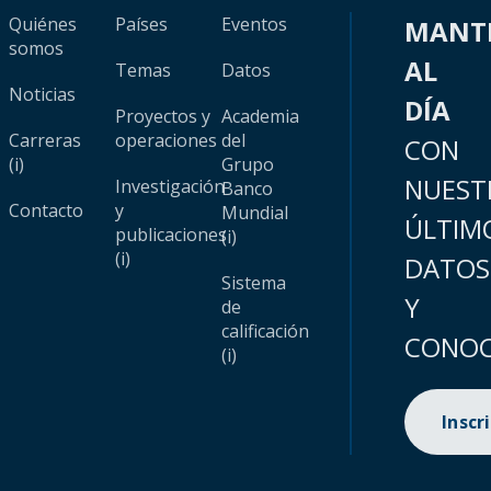
Quiénes
Países
Eventos
MANT
somos
AL
Temas
Datos
Noticias
DÍA
Proyectos y
Academia
Carreras
operaciones
del
CON
(i)
Grupo
NUEST
Investigación
Banco
Contacto
y
Mundial
ÚLTIM
publicaciones
(i)
(i)
DATOS
Sistema
Y
de
calificación
CONOC
(i)
Inscr