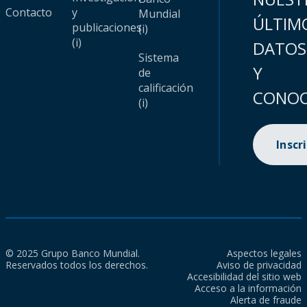
Contacto
y
Mundial
ÚLTIM
publicaciones
(i)
(i)
DATOS
Sistema
Y
de
calificación
CONOC
(i)
Inscr
© 2025 Grupo Banco Mundial.
Aspectos legales
Reservados todos los derechos.
Aviso de privacidad
Accesibilidad del sitio web
Acceso a la información
Alerta de fraude