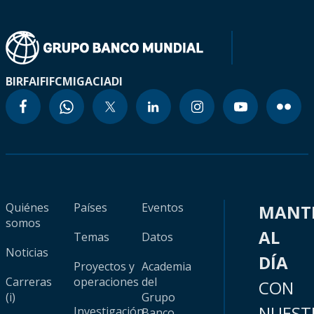
BIRF
AIF
IFC
MIGA
CIADI
Quiénes
Países
Eventos
MANT
somos
AL
Temas
Datos
Noticias
DÍA
Proyectos y
Academia
Carreras
operaciones
del
CON
(i)
Grupo
NUEST
Investigación
Banco