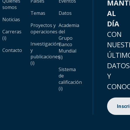
Quiénes
Países
Eventos
MANT
somos
AL
Temas
Datos
Noticias
DÍA
Proyectos y
Academia
Carreras
operaciones
del
CON
(i)
Grupo
NUEST
Investigación
Banco
Contacto
y
Mundial
ÚLTIM
publicaciones
(i)
(i)
DATOS
Sistema
Y
de
calificación
CONOC
(i)
Inscr