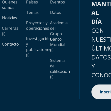
Quiénes
Países
Eventos
MANT
somos
AL
Temas
Datos
Noticias
DÍA
Proyectos y
Academia
Carreras
operaciones
del
CON
(i)
Grupo
NUEST
Investigación
Banco
Contacto
y
Mundial
ÚLTIM
publicaciones
(i)
(i)
DATOS
Sistema
Y
de
calificación
CONOC
(i)
Inscr