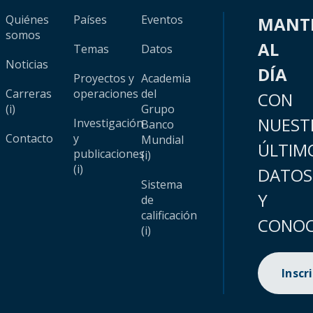
Quiénes
Países
Eventos
MANT
somos
AL
Temas
Datos
Noticias
DÍA
Proyectos y
Academia
Carreras
operaciones
del
CON
(i)
Grupo
NUEST
Investigación
Banco
Contacto
y
Mundial
ÚLTIM
publicaciones
(i)
(i)
DATOS
Sistema
Y
de
calificación
CONOC
(i)
Inscr