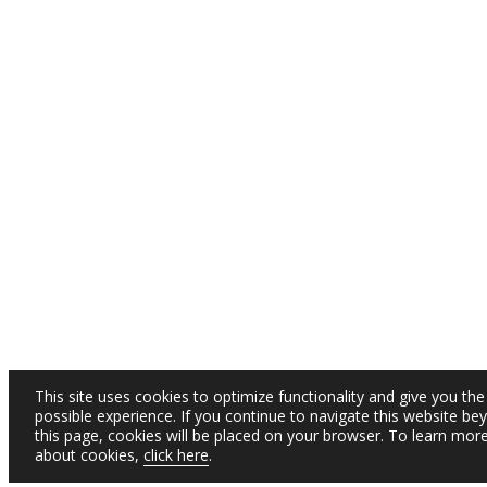
This site uses cookies to optimize functionality and give you the
possible experience. If you continue to navigate this website be
this page, cookies will be placed on your browser. To learn mor
about cookies,
click here
.