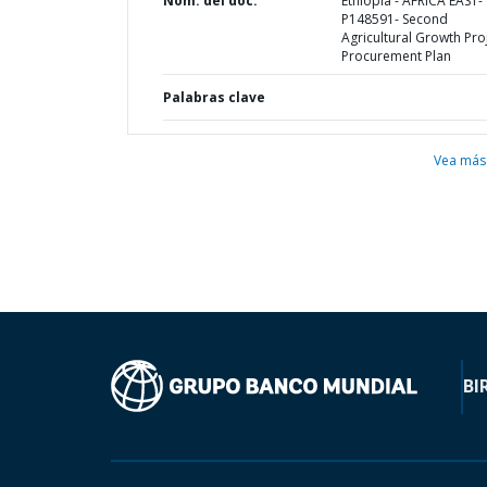
Nom. del doc.
Ethiopia - AFRICA EAST-
P148591- Second
Agricultural Growth Proj
Procurement Plan
Palabras clave
Vea más
BI