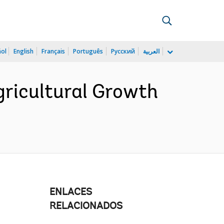
ñol
English
Français
Português
Русский
العربية
ricultural Growth
ENLACES
RELACIONADOS