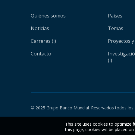
Quiénes somos
Países
Noticias
Temas
Carreras (i)
Proyectos y
Contacto
Investigaci
(i)
© 2025 Grupo Banco Mundial. Reservados todos los 
This site uses cookies to optimize f
this page, cookies will be placed o