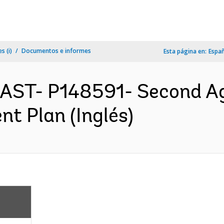
s (i)
Documentos e informes
Esta página en:
Espa
EAST- P148591- Second Ag
nt Plan (Inglés)