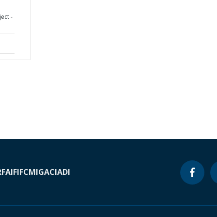
ect -
RF
AIF
IFC
MIGA
CIADI