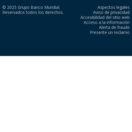
© 2025 Grupo Banco Mundial.
Aspectos legales
Reservados todos los derechos.
Aviso de privacidad
Accesibilidad del sitio web
Acceso a la información
Alerta de fraude
Presente un reclamo