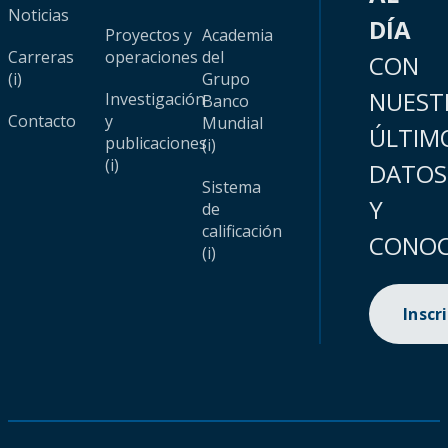
Noticias
DÍA
Proyectos y
Academia
Carreras
operaciones
del
CON
(i)
Grupo
NUEST
Investigación
Banco
Contacto
y
Mundial
ÚLTIM
publicaciones
(i)
(i)
DATOS
Sistema
Y
de
calificación
CONOC
(i)
Inscr