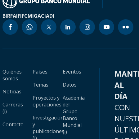
BIRF
AIF
IFC
MIGA
CIADI
Quiénes
Países
Eventos
MANT
somos
AL
Temas
Datos
Noticias
DÍA
Proyectos y
Academia
Carreras
operaciones
del
CON
(i)
Grupo
NUEST
Investigación
Banco
Contacto
y
Mundial
ÚLTIM
publicaciones
(i)
(i)