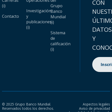
Carreras
operaciones
del
CON
(i)
Grupo
NUEST
Investigación
Banco
Contacto
y
Mundial
ÚLTIM
publicaciones
(i)
(i)
DATOS
Sistema
Y
de
calificación
CONOC
(i)
Inscr
© 2025 Grupo Banco Mundial.
Aspectos legales
Reservados todos los derechos.
Aviso de privacidad