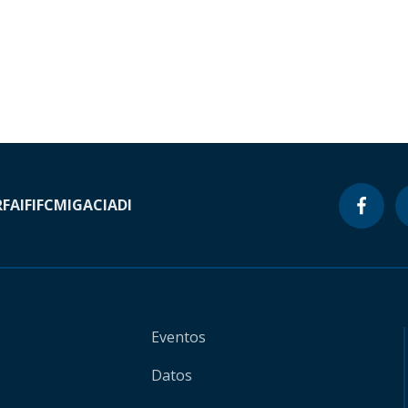
RF
AIF
IFC
MIGA
CIADI
Eventos
Datos