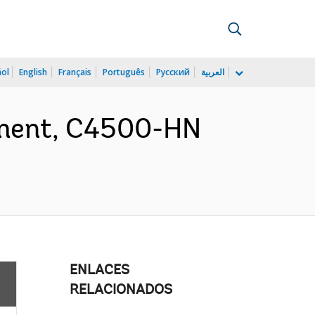
ñol
English
Français
Português
Русский
العربية
ement, C4500-HN
ENLACES
RELACIONADOS