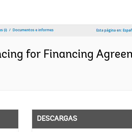
s (i)
Documentos e informes
Esta página en:
Espa
ncing for Financing Agre
DESCARGAS