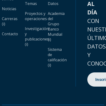
AL
Temas
Datos
Noticias
DÍA
Proyectos y
Academia
Carreras
operaciones
del
CON
(i)
Grupo
NUEST
Investigación
Banco
Contacto
y
Mundial
ÚLTIM
publicaciones
(i)
(i)
DATOS
Sistema
Y
de
calificación
CONOC
(i)
Inscr