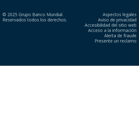
© 2025 Grupo Banco Mundial.
Aspectos legales
Reservados todos los derechos.
Aviso de privacidad
Accesibilidad del sitio web
Acceso a la información
Alerta de fraude
Presente un reclamo