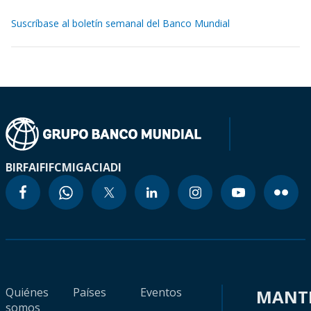
Suscríbase al boletín semanal del Banco Mundial
BIRF
AIF
IFC
MIGA
CIADI
Quiénes
Países
Eventos
MANT
somos