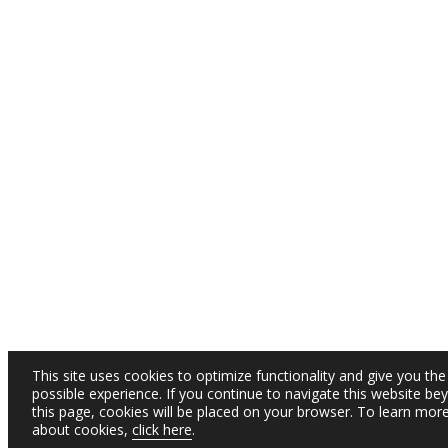
This site uses cookies to optimize functionality and give you the
possible experience. If you continue to navigate this website be
this page, cookies will be placed on your browser. To learn mor
about cookies,
click here
.