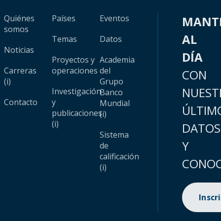
Quiénes
Países
Eventos
MANT
somos
AL
Temas
Datos
Noticias
DÍA
Proyectos y
Academia
Carreras
operaciones
del
CON
(i)
Grupo
NUEST
Investigación
Banco
Contacto
y
Mundial
ÚLTIM
publicaciones
(i)
(i)
DATOS
Sistema
Y
de
calificación
CONOC
(i)
Inscr