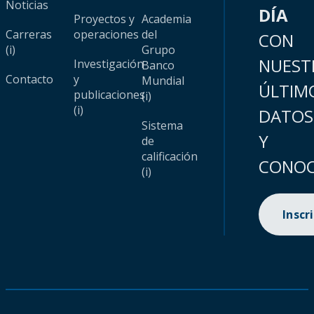
Noticias
DÍA
Proyectos y
Academia
Carreras
operaciones
del
CON
(i)
Grupo
NUEST
Investigación
Banco
Contacto
y
Mundial
ÚLTIM
publicaciones
(i)
(i)
DATOS
Sistema
Y
de
calificación
CONOC
(i)
Inscr