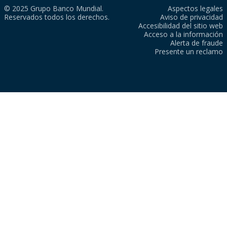
© 2025 Grupo Banco Mundial.
Aspectos legales
Reservados todos los derechos.
Aviso de privacidad
Accesibilidad del sitio web
Acceso a la información
Alerta de fraude
Presente un reclamo