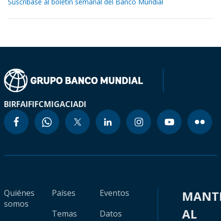
Suscríbase al boletín semanal del Banco Mundial
BIRF
AIF
IFC
MIGA
CIADI
Quiénes
Países
Eventos
MANT
somos
AL
Temas
Datos