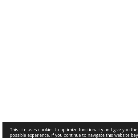
This site uses cookies to optimize functionality and give you the
possible experience. If you continue to navigate this website be