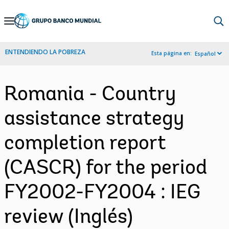
Skip
to
Main
ENTENDIENDO LA POBREZA
Esta página en:
Español
Navigation
Romania - Country
assistance strategy
completion report
(CASCR) for the period
FY2002-FY2004 : IEG
review (Inglés)