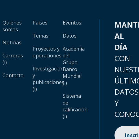
Quiénes
Países
Eventos
MANT
somos
AL
Temas
Datos
Noticias
DÍA
Proyectos y
Academia
Carreras
operaciones
del
CON
(i)
Grupo
NUEST
Investigación
Banco
Contacto
y
Mundial
ÚLTIM
publicaciones
(i)
(i)
DATOS
Sistema
Y
de
calificación
CONOC
(i)
Inscr