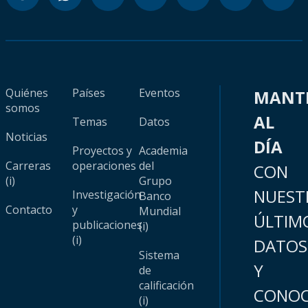
Quiénes
Países
Eventos
MANT
somos
AL
Temas
Datos
Noticias
DÍA
Proyectos y
Academia
Carreras
operaciones
del
CON
(i)
Grupo
NUEST
Investigación
Banco
Contacto
y
Mundial
ÚLTIM
publicaciones
(i)
(i)
DATOS
Sistema
Y
de
calificación
CONOC
(i)