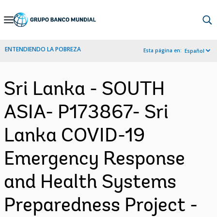
Skip
to
Main
ENTENDIENDO LA POBREZA
Esta página en:
Español
Navigation
Sri Lanka - SOUTH
ASIA- P173867- Sri
Lanka COVID-19
Emergency Response
and Health Systems
Preparedness Project -