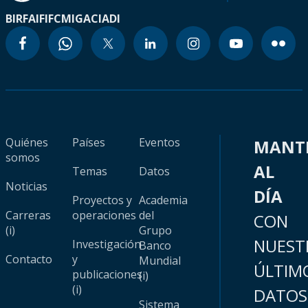
BIRF
AIF
IFC
MIGA
CIADI
Quiénes
Países
Eventos
MANT
somos
AL
Temas
Datos
Noticias
DÍA
Proyectos y
Academia
Carreras
operaciones
del
CON
(i)
Grupo
NUEST
Investigación
Banco
Contacto
y
Mundial
ÚLTIM
publicaciones
(i)
(i)
DATOS
Sistema