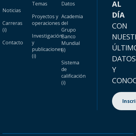
AL
Temas
Datos
Noticias
DÍA
Proyectos y
Academia
Carreras
operaciones
del
CON
(i)
Grupo
NUEST
Investigación
Banco
Contacto
y
Mundial
ÚLTIM
publicaciones
(i)
(i)
DATOS
Sistema
Y
de
calificación
CONOC
(i)
Inscr