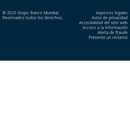
© 2025 Grupo Banco Mundial.
Aspectos legales
Reservados todos los derechos.
Aviso de privacidad
Accesibilidad del sitio web
Acceso a la información
Alerta de fraude
Presente un reclamo