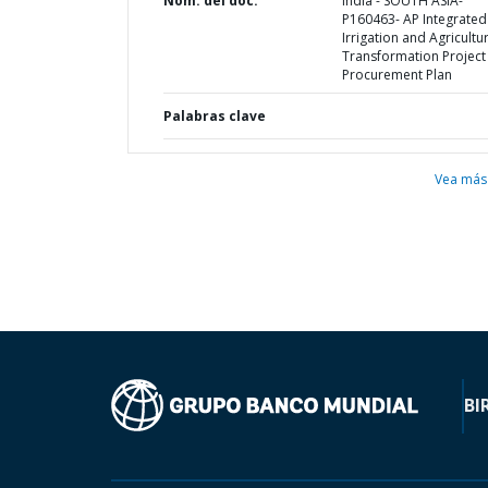
Nom. del doc.
India - SOUTH ASIA-
P160463- AP Integrated
Irrigation and Agricultu
Transformation Project 
Procurement Plan
Palabras clave
Vea más
BI