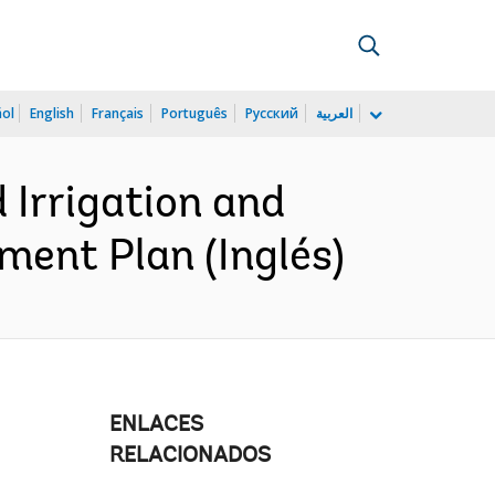
ñol
English
Français
Português
Русский
العربية
Irrigation and
ment Plan (Inglés)
ENLACES
RELACIONADOS