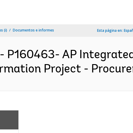
s (i)
Documentos e informes
Esta página en:
Espa
- P160463- AP Integrated 
rmation Project - Procure