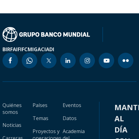
BIRF
AIF
IFC
MIGA
CIADI
Quiénes
Países
Eventos
MANT
somos
AL
Temas
Datos
Noticias
DÍA
Proyectos y
Academia
Carreras
operaciones
del