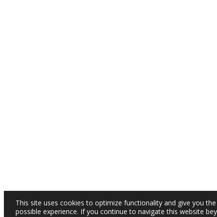
This site uses cookies to optimize functionality and give you the
possible experience. If you continue to navigate this website be