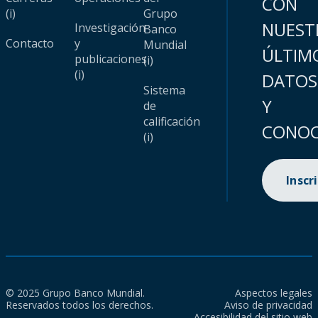
CON
(i)
Grupo
NUEST
Investigación
Banco
Contacto
y
Mundial
ÚLTIM
publicaciones
(i)
(i)
DATOS
Sistema
Y
de
calificación
CONOC
(i)
Inscr
© 2025 Grupo Banco Mundial.
Aspectos legales
Reservados todos los derechos.
Aviso de privacidad
Accesibilidad del sitio web