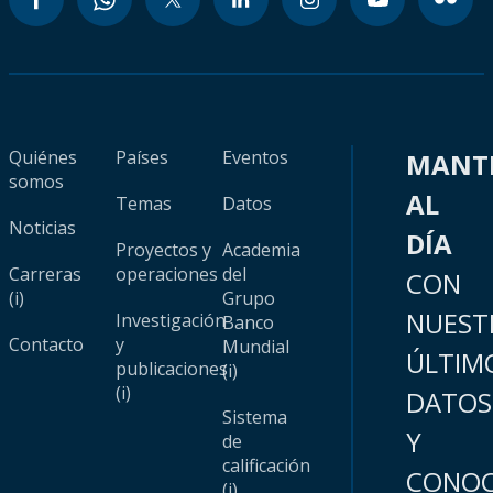
Quiénes
Países
Eventos
MANT
somos
AL
Temas
Datos
Noticias
DÍA
Proyectos y
Academia
Carreras
operaciones
del
CON
(i)
Grupo
NUEST
Investigación
Banco
Contacto
y
Mundial
ÚLTIM
publicaciones
(i)
(i)
DATOS
Sistema
Y
de
calificación
CONOC
(i)