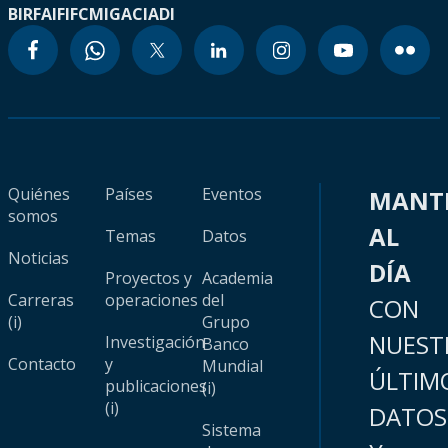
BIRF
AIF
IFC
MIGA
CIADI
Quiénes
Países
Eventos
MANT
somos
AL
Temas
Datos
Noticias
DÍA
Proyectos y
Academia
Carreras
operaciones
del
CON
(i)
Grupo
NUEST
Investigación
Banco
Contacto
y
Mundial
ÚLTIM
publicaciones
(i)
(i)
DATOS
Sistema