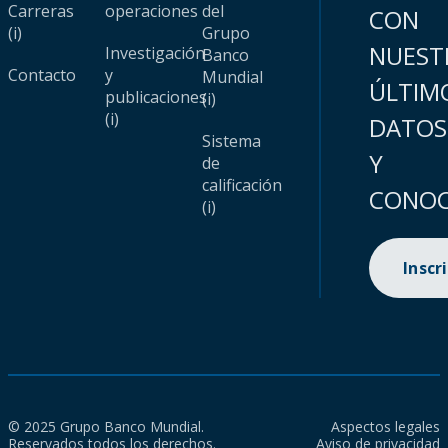
Carreras
operaciones
del
CON
(i)
Grupo
NUEST
Investigación
Banco
Contacto
y
Mundial
ÚLTIM
publicaciones
(i)
(i)
DATOS
Sistema
Y
de
calificación
CONOC
(i)
Inscr
© 2025 Grupo Banco Mundial.
Aspectos legales
Reservados todos los derechos.
Aviso de privacidad