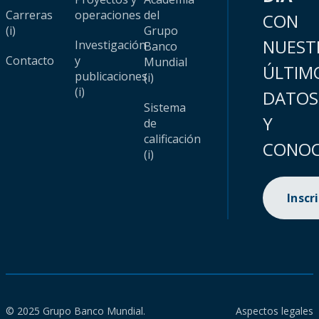
Carreras
operaciones
del
CON
(i)
Grupo
NUEST
Investigación
Banco
Contacto
y
Mundial
ÚLTIM
publicaciones
(i)
(i)
DATOS
Sistema
Y
de
calificación
CONOC
(i)
Inscr
© 2025 Grupo Banco Mundial.
Aspectos legales