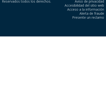
Reservados todos los derechos.
Aviso de privacidad
Accesibilidad del sitio web
Acceso a la información
Alerta de fraude
Presente un reclamo