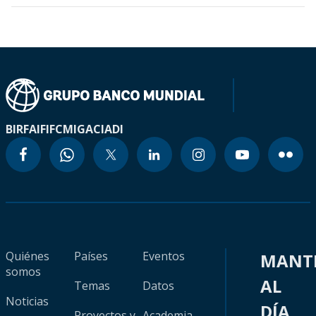
BIRF
AIF
IFC
MIGA
CIADI
Quiénes
Países
Eventos
MANT
somos
AL
Temas
Datos
Noticias
DÍA
Proyectos y
Academia