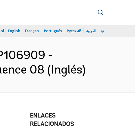
ñol
English
Français
Português
Русский
العربية
 P106909 -
ence 08 (Inglés)
ENLACES
RELACIONADOS