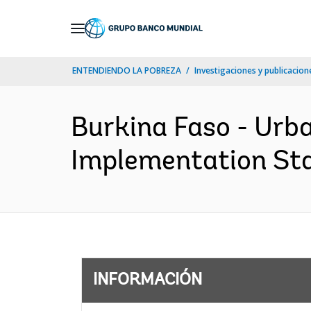
Skip
to
Main
ENTENDIENDO LA POBREZA
Investigaciones y publicacione
Navigation
Burkina Faso - Urb
Implementation Sta
INFORMACIÓN