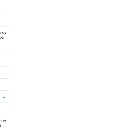
o de
dos
ica,
ater
 -