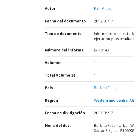
Autor
Fall, Matar;
Fecha del documento
2013/05/17
Tipo de documento
Informe sobre el estad
ejecución y los resulta
Número del informe
ISR10143
Volumen
1
Total Volume(s)
1
País
Burkina Faso,
Región
Western and Central Afr
Fecha de divulgación
2013/05/17
Nom. del doc.
Burkina Faso - Urban W
Sector Project : P106909