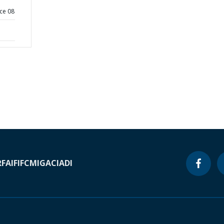
ce 08
RF
AIF
IFC
MIGA
CIADI