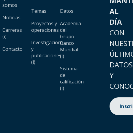
MANT
somos
AL
Temas
Datos
Noticias
DÍA
Proyectos y
Academia
Carreras
operaciones
del
CON
(i)
Grupo
NUEST
Investigación
Banco
Contacto
y
Mundial
ÚLTIM
publicaciones
(i)
(i)
DATOS
Sistema
Y
de
calificación
CONOC
(i)
Inscr