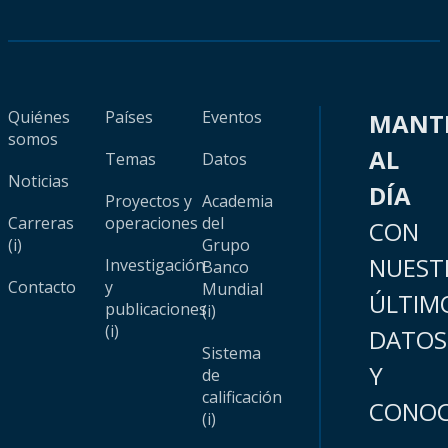
Quiénes
Países
Eventos
MANT
somos
AL
Temas
Datos
Noticias
DÍA
Proyectos y
Academia
Carreras
operaciones
del
CON
(i)
Grupo
NUEST
Investigación
Banco
Contacto
y
Mundial
ÚLTIM
publicaciones
(i)
(i)
DATOS
Sistema
Y
de
calificación
CONOC
(i)