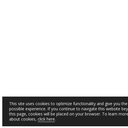
This site uses cookies to optimize functionality and give you the
possible experience. If you continue to navigate this website be
this page, cookies will be placed on your browser. To learn mor
about cookies,
click here
.