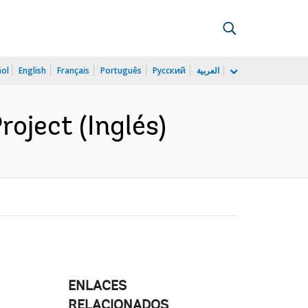
ñol
English
Français
Português
Русский
العربية
oject (Inglés)
ENLACES
RELACIONADOS