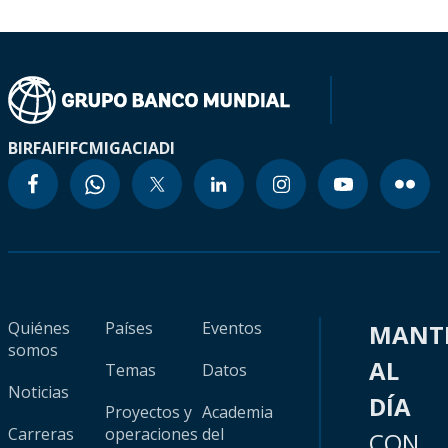
BIRF
AIF
IFC
MIGA
CIADI
Quiénes
Países
Eventos
MANT
somos
AL
Temas
Datos
Noticias
DÍA
Proyectos y
Academia
Carreras
operaciones
del
CON