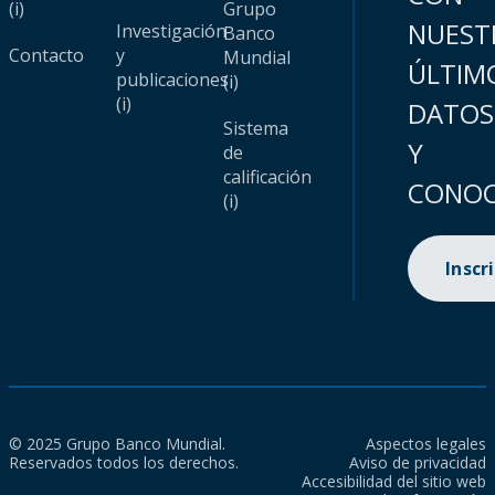
(i)
Grupo
NUEST
Investigación
Banco
Contacto
y
Mundial
ÚLTIM
publicaciones
(i)
(i)
DATOS
Sistema
Y
de
calificación
CONOC
(i)
Inscr
© 2025 Grupo Banco Mundial.
Aspectos legales
Reservados todos los derechos.
Aviso de privacidad
Accesibilidad del sitio web